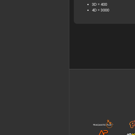
3D = 400
4D = 3000