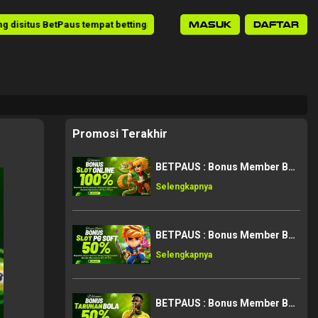
isitus BetPaus tempat bettingan online resmi di Indonesia yang berl
MASUK
Daftar
Promosi Terakhir
BETPAUS : Bonus Member Baru 100% ALL SLOT
Selengkapnya
BETPAUS : Bonus Member Baru 50% KHUSUS PG SOFT
Selengkapnya
BETPAUS : Bonus Member Baru 50% SPORTSBOOK