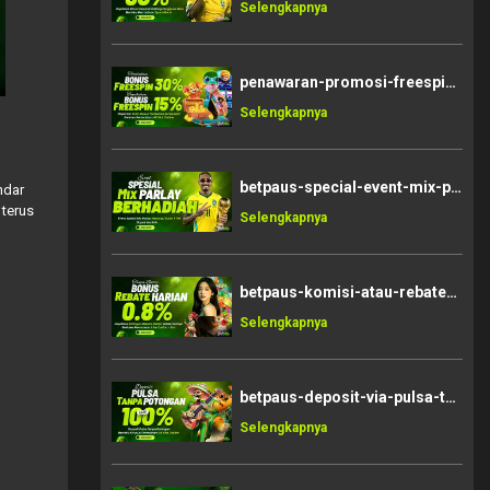
Selengkapnya
penawaran-promosi-freespin-dan-buy-spin
Selengkapnya
betpaus-special-event-mix-parlay
ndar
 terus
Selengkapnya
betpaus-komisi-atau-rebate-rollingan-cair-setiap-h...
Selengkapnya
betpaus-deposit-via-pulsa-tanpa-potongan
Selengkapnya