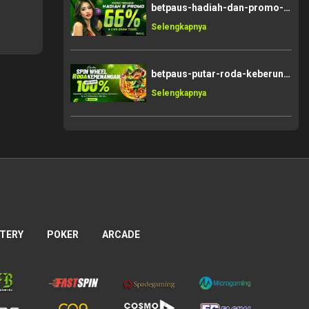
betpaus-hadiah-dan-promo-togel-terbesar
Selengkapnya
betpaus-putar-roda-keberuntungan-spinwheel-100-dap...
Selengkapnya
TERY
POKER
ARCADE